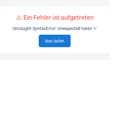
⚠️ Ein Fehler ist aufgetreten
Uncaught SyntaxError: Unexpected token '='
Neu laden